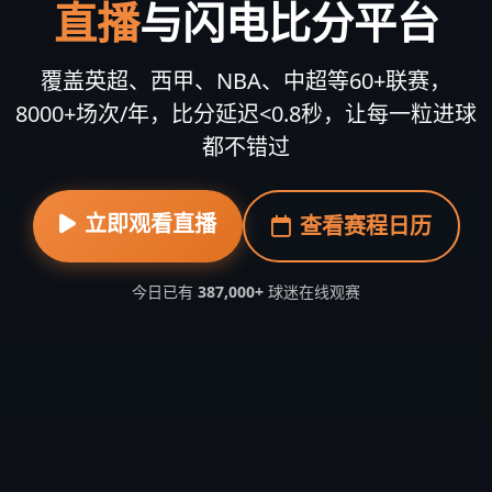
直播
与闪电比分平台
覆盖英超、西甲、NBA、中超等60+联赛，
8000+场次/年，比分延迟<0.8秒，让每一粒进球
都不错过
立即观看直播
查看赛程日历
今日已有
387,000+
球迷在线观赛