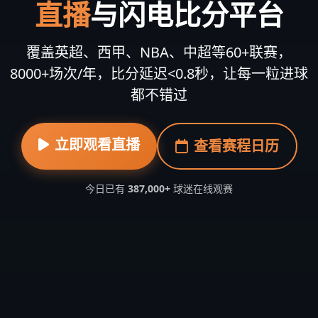
直播
与闪电比分平台
覆盖英超、西甲、NBA、中超等60+联赛，
8000+场次/年，比分延迟<0.8秒，让每一粒进球
都不错过
立即观看直播
查看赛程日历
今日已有
387,000+
球迷在线观赛