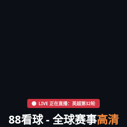
LIVE 正在直播：英超第32轮
88看球 - 全球赛事
高清