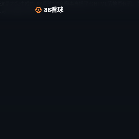
这是为您生成的“88看球”体育赛事直播平台HTML落地页代
88看球
块的完整信息架构。