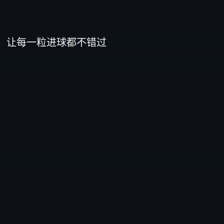
8秒，让每一粒进球都不错过